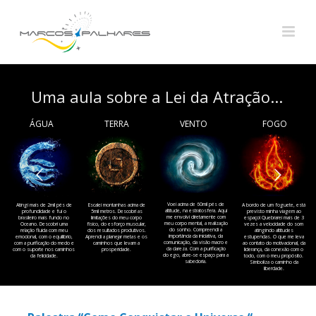
U
m
a
a
u
l
a
s
o
b
r
e
a
L
e
i
d
a
A
t
r
a
ç
ã
o
.
.
.
ÁGUA
TERRA
VENTO
FOGO
Voei acima de 60mil pés de
Atingi mais de 2mil pés de
Escalei montanhas acima de
A bordo de um foguete, está
altitude, na estratosfera. Aqui
profundidade e fui o
5mil metros. Descobri as
previsto minha viagem ao
me envolvi diretamente com
brasileiro mais fundo no
limitações do meu corpo
espaço! Quebrarei mais de 3
meu corpo mental, a realização
Oceano. Descobri uma
físico, do esforço muscular,
vezes a velocidade do som
do sonho. Compreendi a
relação fluída com meu
dos resultados produtivos.
atingindo altitudes
importância da iniciativa, da
emocional, com o equilíbrio,
Aprendi a planejar metas e os
estupendas. O que me leva
comunicação, da visão macro e
com a purificação do medo e
caminhos que levam a
ao contato do motivacional, da
da clareza. Com a purificação
com o suporte nos caminhos
prosperidade.
liderança, da conexão com o
do ego, abre-se espaço para a
da felicidade.
todo, com o meu propósito.
sabedoria.
Simboliza o caminho da
liberdade.