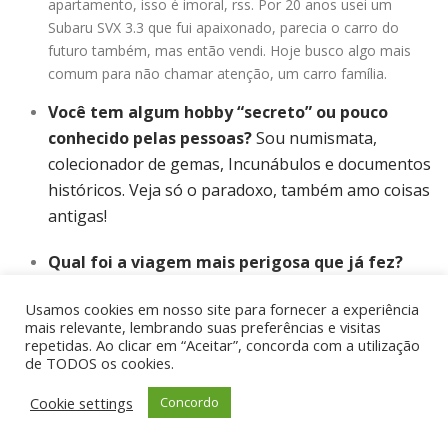
apartamento, isso é imoral, rss. Por 20 anos usei um
Subaru SVX 3.3 que fui apaixonado, parecia o carro do
futuro também, mas então vendi. Hoje busco algo mais
comum para não chamar atenção, um carro família.
Você tem algum hobby “secreto” ou pouco
conhecido pelas pessoas?
Sou numismata,
colecionador de gemas, Incunábulos e documentos
históricos. Veja só o paradoxo, também amo coisas
antigas!
Qual foi a viagem mais perigosa que já fez?
Ultrapassar 2mil pés em profundidade Oceânica a
Usamos cookies em nosso site para fornecer a experiência
bordo em um submergível.
mais relevante, lembrando suas preferências e visitas
repetidas. Ao clicar em “Aceitar”, concorda com a utilização
Qual é seu maior sonho que ainda quer realizar?
Vou
de TODOS os cookies.
chegar ao espaço, como astronauta comercial ou pela
Cookie settings
Concordo
iniciativa particular como turista espacial. Seja como for, lá
é o ápice e símbolo de conquista de nossa civilização.