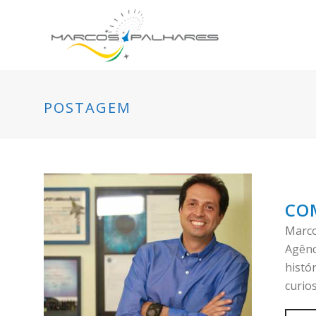
POSTAGEM
COM
Marco
Agênc
histó
curios