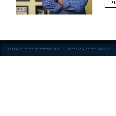
RE
Todos os direitos reservados © 2018 - desenvolvido por
Starpixel