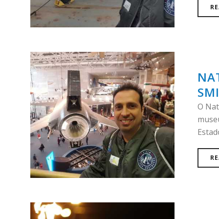
RE
NA
SM
O Nat
museu
Estad
RE