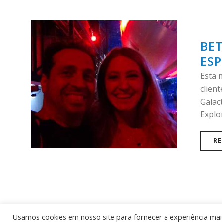
BET
ESP
Esta 
clien
Galac
Explor
RE
Usamos cookies em nosso site para fornecer a experiência mais 