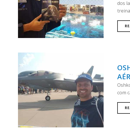
dos l
trein
RE
OS
AÉ
Oshko
com ca
RE