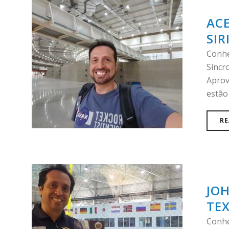
ACE
SIR
Conhe
Síncr
Aprov
estão 
RE
JO
TE
Conhe