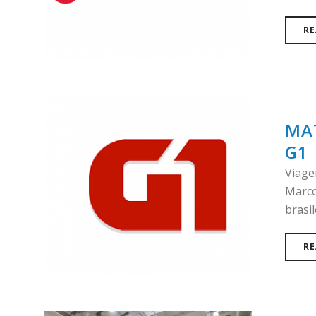
RE
MA
G1
Viage
Marco
brasil
RE