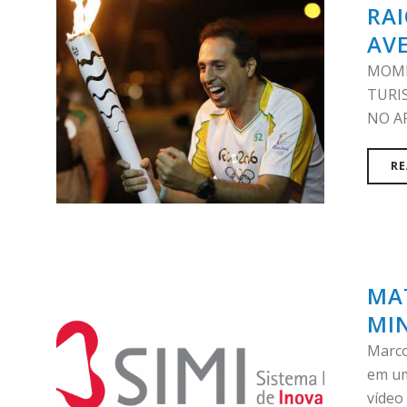
RA
AVE
MOME
TURI
NO A
RE
MAT
MI
Marco
em um
vídeo