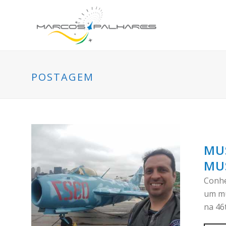
POSTAGEM
MUS
MU
Conhe
um mu
na 46t