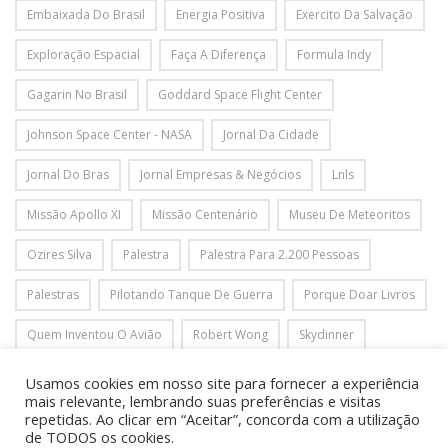
Embaixada Do Brasil
Energia Positiva
Exercito Da Salvação
Exploração Espacial
Faça A Diferença
Formula Indy
Gagarin No Brasil
Goddard Space Flight Center
Johnson Space Center - NASA
Jornal Da Cidade
Jornal Do Bras
Jornal Empresas & Negócios
Lnls
Missão Apollo XI
Missão Centenário
Museu De Meteoritos
Ozires Silva
Palestra
Palestra Para 2.200 Pessoas
Palestras
Pilotando Tanque De Guerra
Porque Doar Livros
Quem Inventou O Avião
Robert Wong
Skydinner
Star Wars
Star Wars Eventos
Star Wars Festas
Usamos cookies em nosso site para fornecer a experiência
mais relevante, lembrando suas preferências e visitas
Ticket Espacial
Tirolesa
Virgin Galactic
repetidas. Ao clicar em “Aceitar”, concorda com a utilização
de TODOS os cookies.