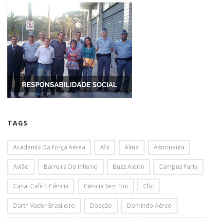
TAGS
Academia Da Força Aérea
Afa
Alma
Astronauta
Avião
Barreira Do Inferno
Buzz Aldrin
Campus Party
Canal Café E Ciência
Ciencia Sem Fim
Clbi
Darth Vader Brasileiro
Doação
Domindo Aéreo