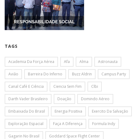
TAGS
Academia Da Força Aérea
Afa
Alma
Astronauta
Avião
Barreira Do Inferno
Buzz Aldrin
Campus Party
Canal Café E Ciência
Ciencia Sem Fim
Clbi
Darth Vader Brasileiro
Doação
Domindo Aéreo
Embaixada Do Brasil
Energia Positiva
Exercito Da Salvação
Exploração Espacial
Faça A Diferença
Formula Indy
Gagarin No Brasil
Goddard Space Flight Center