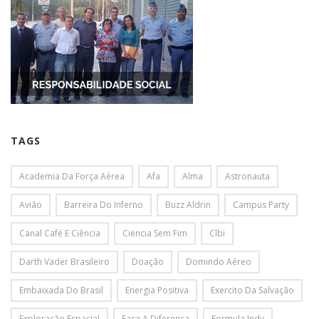
TAGS
Academia Da Força Aérea
Afa
Alma
Astronauta
Avião
Barreira Do Inferno
Buzz Aldrin
Campus Party
Canal Café E Ciência
Ciencia Sem Fim
Clbi
Darth Vader Brasileiro
Doação
Domindo Aéreo
Embaixada Do Brasil
Energia Positiva
Exercito Da Salvação
Exploração Espacial
Faça A Diferença
Formula Indy