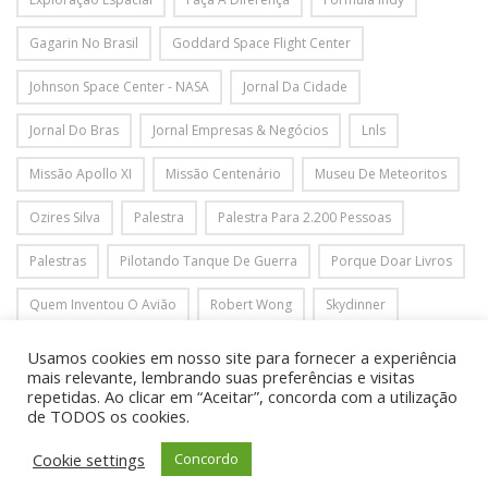
Gagarin No Brasil
Goddard Space Flight Center
Johnson Space Center - NASA
Jornal Da Cidade
Jornal Do Bras
Jornal Empresas & Negócios
Lnls
Missão Apollo XI
Missão Centenário
Museu De Meteoritos
Ozires Silva
Palestra
Palestra Para 2.200 Pessoas
Palestras
Pilotando Tanque De Guerra
Porque Doar Livros
Quem Inventou O Avião
Robert Wong
Skydinner
Star Wars
Star Wars Eventos
Star Wars Festas
Usamos cookies em nosso site para fornecer a experiência
mais relevante, lembrando suas preferências e visitas
Ticket Espacial
Tirolesa
Virgin Galactic
repetidas. Ao clicar em “Aceitar”, concorda com a utilização
de TODOS os cookies.
Cookie settings
Concordo