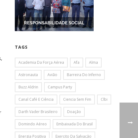
TAGS
,
Academia Da Força Aérea
Afa
Alma
Astronauta
Avião
Barreira Do Inferno
Buzz Aldrin
Campus Party
Canal Café E Ciência
Ciencia Sem Fim
Clbi
r
Darth Vader Brasileiro
Doação
Domindo Aéreo
Embaixada Do Brasil
Energia Positiva
Exercito Da Salvação