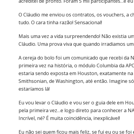
acreditei de pronto. Foram 5 mil participantes…e eu
O Cláudio me enviou os contratos, os vouchers, a c
tudo. O cara tinha razão! Sensacional!
Mais uma vez a vida surpreendendo! Não existia 
Cláudio. Uma prova viva que quando irradiamos um 
A cereja do bolo foi um comunicado que recebi da N
primeira vez na história, o módulo Columbia da AP
estaria sendo exposta em Houston, exatamente na d
Smithsonian, de Washington, até então. Imagine só,
estaríamos lá!
Eu vou levar o Cláudio e vou ser o guia dele em Hou
pela primeira vez…e logo direto para conhecer a 
Incrível, né? É muita coincidência, inexplicável!
Eu não sei quem ficou mais feliz, se fui eu ou se f