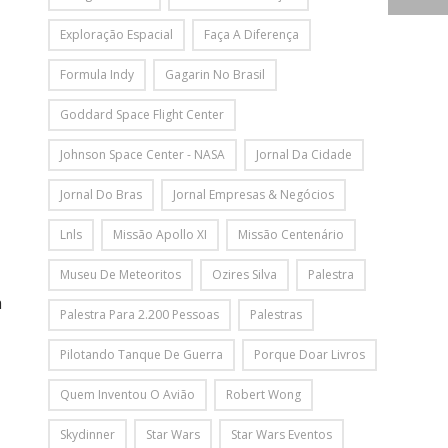
Exploração Espacial
Faça A Diferença
Formula Indy
Gagarin No Brasil
Goddard Space Flight Center
Johnson Space Center - NASA
Jornal Da Cidade
Jornal Do Bras
Jornal Empresas & Negócios
Lnls
Missão Apollo XI
Missão Centenário
Museu De Meteoritos
Ozires Silva
Palestra
a
Palestra Para 2.200 Pessoas
Palestras
Pilotando Tanque De Guerra
Porque Doar Livros
Quem Inventou O Avião
Robert Wong
Skydinner
Star Wars
Star Wars Eventos