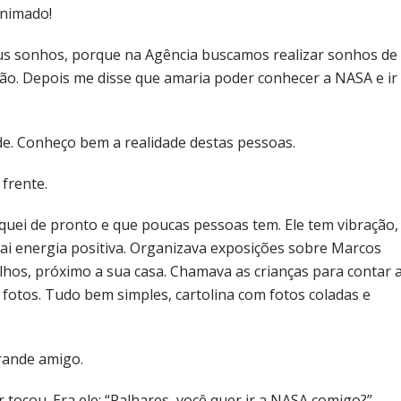
animado!
eus sonhos, porque na Agência buscamos realizar sonhos de
ião. Depois me disse que amaria poder conhecer a NASA e ir
de. Conheço bem a realidade destas pessoas.
 frente.
quei de pronto e que poucas pessoas tem. Ele tem vibração,
trai energia positiva. Organizava exposições sobre Marcos
lhos, próximo a sua casa. Chamava as crianças para contar 
 fotos. Tudo bem simples, cartolina com fotos coladas e
rande amigo.
tocou. Era ele: “Palhares, você quer ir a NASA comigo?”