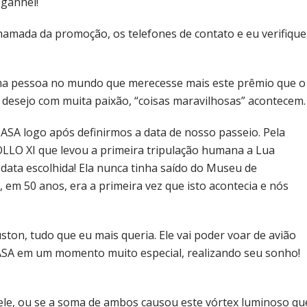
 ganhei!
hamada da promoção, os telefones de contato e eu verifique
uma pessoa no mundo que merecesse mais este prêmio que o
desejo com muita paixão, “coisas maravilhosas” acontecem.
ASA logo após definirmos a data de nosso passeio. Pela
OLLO XI que levou a primeira tripulação humana a Lua
ata escolhida! Ela nunca tinha saído do Museu de
 em 50 anos, era a primeira vez que isto acontecia e nós
ston, tudo que eu mais queria. Ele vai poder voar de avião
NASA em um momento muito especial, realizando seu sonho!
oi ele, ou se a soma de ambos causou este vórtex luminoso qu