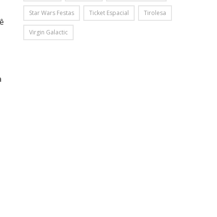
Star Wars Festas
Ticket Espacial
Tirolesa
cê
Virgin Galactic
a