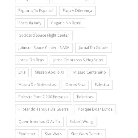
Exploração Espacial
Faça A Diferença
Formula Indy
Gagarin No Brasil
Goddard Space Flight Center
Johnson Space Center - NASA
Jornal Da Cidade
Jornal Do Bras
Jornal Empresas & Negócios
Lnls
Missão Apollo XI
Missão Centenário
Museu De Meteoritos
Ozires Silva
Palestra
Palestra Para 2.200 Pessoas
Palestras
Pilotando Tanque De Guerra
Porque Doar Livros
Quem Inventou O Avião
Robert Wong
Skydinner
Star Wars
Star Wars Eventos