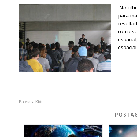
No últim
para mai
resulta
com os a
espacial
espacia
Palestra Kids
POSTAG