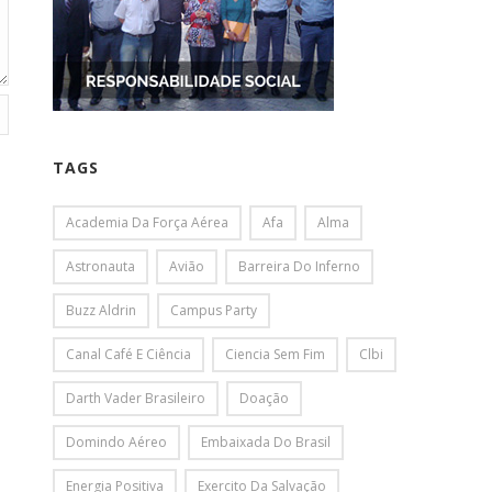
TAGS
Academia Da Força Aérea
Afa
Alma
Astronauta
Avião
Barreira Do Inferno
Buzz Aldrin
Campus Party
Canal Café E Ciência
Ciencia Sem Fim
Clbi
Darth Vader Brasileiro
Doação
Domindo Aéreo
Embaixada Do Brasil
Energia Positiva
Exercito Da Salvação