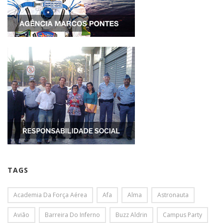
TAGS
Academia Da Força Aérea
Afa
Alma
Astronauta
Avião
Barreira Do Inferno
Buzz Aldrin
Campus Party