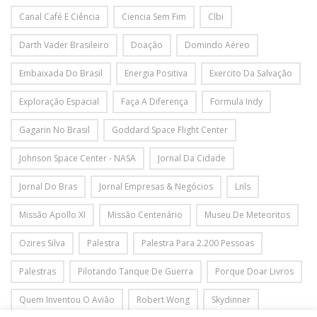
Canal Café E Ciência
Ciencia Sem Fim
Clbi
Darth Vader Brasileiro
Doação
Domindo Aéreo
Embaixada Do Brasil
Energia Positiva
Exercito Da Salvação
Exploração Espacial
Faça A Diferença
Formula Indy
Gagarin No Brasil
Goddard Space Flight Center
Johnson Space Center - NASA
Jornal Da Cidade
Jornal Do Bras
Jornal Empresas & Negócios
Lnls
Missão Apollo XI
Missão Centenário
Museu De Meteoritos
Ozires Silva
Palestra
Palestra Para 2.200 Pessoas
Palestras
Pilotando Tanque De Guerra
Porque Doar Livros
Quem Inventou O Avião
Robert Wong
Skydinner