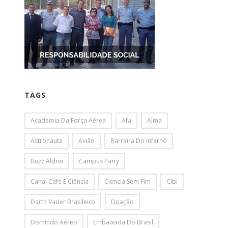
TAGS
Academia Da Força Aérea
Afa
Alma
Astronauta
Avião
Barreira Do Inferno
Buzz Aldrin
Campus Party
Canal Café E Ciência
Ciencia Sem Fim
Clbi
Darth Vader Brasileiro
Doação
Domindo Aéreo
Embaixada Do Brasil