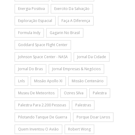
Energia Positiva
Exercito Da Salvação
Exploração Espacial
Faça A Diferença
Formula Indy
Gagarin No Brasil
Goddard Space Flight Center
Johnson Space Center - NASA
Jornal Da Cidade
Jornal Do Bras
Jornal Empresas & Negócios
Lnls
Missão Apollo XI
Missão Centenário
Museu De Meteoritos
Ozires Silva
Palestra
Palestra Para 2.200 Pessoas
Palestras
Pilotando Tanque De Guerra
Porque Doar Livros
Quem Inventou O Avião
Robert Wong