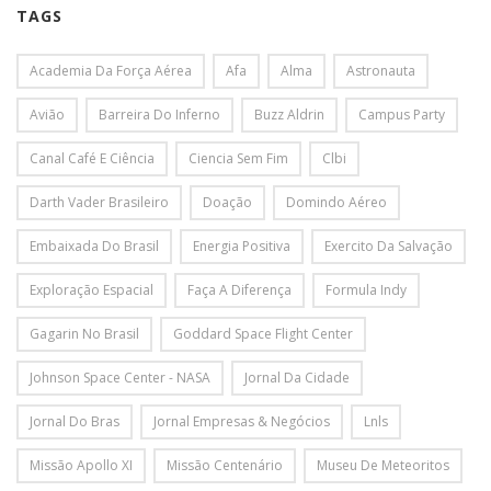
TAGS
Academia Da Força Aérea
Afa
Alma
Astronauta
Avião
Barreira Do Inferno
Buzz Aldrin
Campus Party
Canal Café E Ciência
Ciencia Sem Fim
Clbi
Darth Vader Brasileiro
Doação
Domindo Aéreo
Embaixada Do Brasil
Energia Positiva
Exercito Da Salvação
Exploração Espacial
Faça A Diferença
Formula Indy
Gagarin No Brasil
Goddard Space Flight Center
Johnson Space Center - NASA
Jornal Da Cidade
Jornal Do Bras
Jornal Empresas & Negócios
Lnls
Missão Apollo XI
Missão Centenário
Museu De Meteoritos