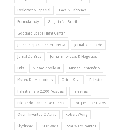
Exploração Espacial
Faça A Diferença
Formula Indy
Gagarin No Brasil
Goddard Space Flight Center
Johnson Space Center - NASA
Jornal Da Cidade
Jornal Do Bras
Jornal Empresas & Negócios
Lnls
Missão Apollo XI
Missão Centenário
Museu De Meteoritos
Ozires Silva
Palestra
Palestra Para 2.200 Pessoas
Palestras
Pilotando Tanque De Guerra
Porque Doar Livros
Quem Inventou O Avião
Robert Wong
Skydinner
Star Wars
Star Wars Eventos