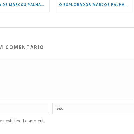
ENTREVISTA DE MARCOS PALHARES COM KAIO D´ELAQUA
O EXPLORADOR MARCOS PALHARES FALA DE SUAS AVENTURAS
UM COMENTÁRIO
he next time I comment.