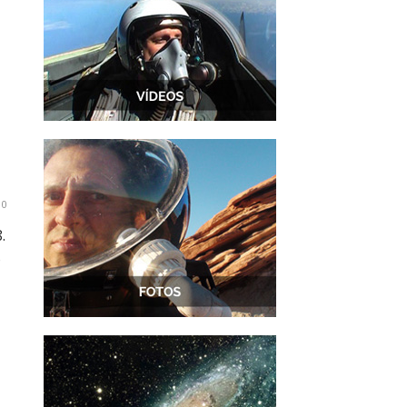
0
.
o