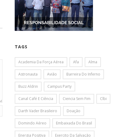
TAGS
Academia Da Força Aérea
Afa
Alma
Astronauta
Avião
Barreira Do Inferno
Buzz Aldrin
Campus Party
Canal Café E Ciência
Ciencia Sem Fim
Clbi
Darth Vader Brasileiro
Doação
Domindo Aéreo
Embaixada Do Brasil
Energia Positiva
Exercito Da Salvação