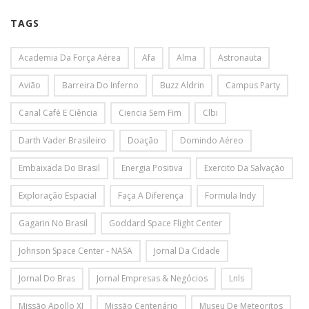
TAGS
Academia Da Força Aérea
Afa
Alma
Astronauta
Avião
Barreira Do Inferno
Buzz Aldrin
Campus Party
Canal Café E Ciência
Ciencia Sem Fim
Clbi
Darth Vader Brasileiro
Doação
Domindo Aéreo
Embaixada Do Brasil
Energia Positiva
Exercito Da Salvação
Exploração Espacial
Faça A Diferença
Formula Indy
Gagarin No Brasil
Goddard Space Flight Center
Johnson Space Center - NASA
Jornal Da Cidade
Jornal Do Bras
Jornal Empresas & Negócios
Lnls
Missão Apollo XI
Missão Centenário
Museu De Meteoritos