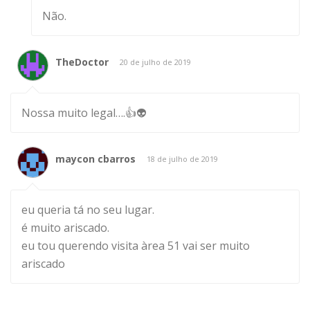
Não.
TheDoctor
20 de julho de 2019
Nossa muito legal….👍👽
maycon cbarros
18 de julho de 2019
eu queria tá no seu lugar.
é muito ariscado.
eu tou querendo visita àrea 51 vai ser muito
ariscado